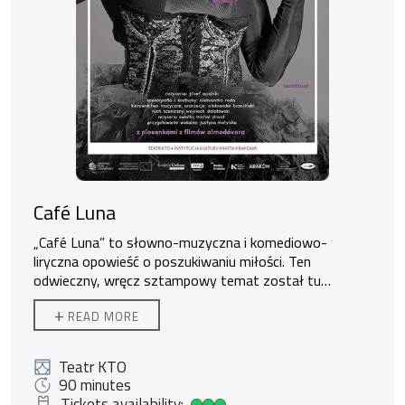
Café Luna
„Café Luna” to słowno-muzyczna i komediowo-
liryczna opowieść o poszukiwaniu miłości. Ten
odwieczny, wręcz sztampowy temat został tu
zaprezentowany w niekonwencjonalny sposób – w
Dofinansowane przez Unię Europejską
+
READ MORE
queerowo-kampowej aurze inspirowanej wczesną
NextGenerationEU.
twórczością słynnego hiszpańskiego reżysera
filmowego Pedro Almodóvara. Z jego filmów pochodzą
Teatr KTO
wszystkie piosenki wkomponowane w fabułę sztuki,
90 minutes
do melodii których zostały napisane polskie teksty (nie
Tickets availability: