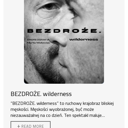
BEZDROŻE. wilderness
“BEZDROŻE. wilderness” to ruchowy krajobraz bliskiej
męskości. Męskości wyobrażonej, być może
niezauważalnej na co dzień. Ten spektakl maluje
kobieta, przedstawiając pięciu mężczyzn na scenie w
Spektakl jest wyrazem miłości i troski o mężczyzn,
+
READ MORE
dużej uważności, współbyciu i głębokiej obecności.
zrównoważeniem twardości – miękkością. Czy ma