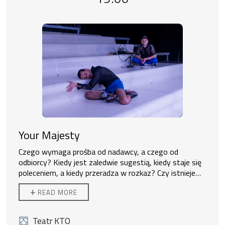
Your Majesty
Czego wymaga prośba od nadawcy, a czego od
odbiorcy? Kiedy jest zaledwie sugestią, kiedy staje się
poleceniem, a kiedy przeradza w rozkaz? Czy istnieje
idealna odpowiedź na konkretną prośbę? Co się dzieje,
+
READ MORE
gdy czyjaś prośba wydaje się zwyczajna i logiczna, ale
Ten spektakl dedykowany jest każdemu, kto nie jest w
ciało stawia jej opór? W jaki sposób negocjować bez
stanie odpuścić z powodu swojej dumy i majestatu. Ten
użycia słów? Czy zwyczajne „proszę” kończy
spektakl dedykowany jest każdemu, kto wierzy w
Teatr KTO