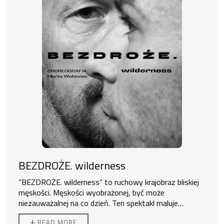
BEZDROŻE. wilderness
“BEZDROŻE. wilderness” to ruchowy krajobraz bliskiej
męskości. Męskości wyobrażonej, być może
niezauważalnej na co dzień. Ten spektakl maluje
kobieta, przedstawiając pięciu mężczyzn na scenie w
Spektakl jest wyrazem miłości i troski o mężczyzn,
+
READ MORE
dużej uważności, współbyciu i głębokiej obecności.
zrównoważeniem twardości – miękkością. Czy ma