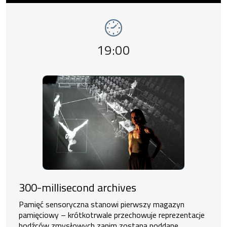
Producentka:
Urszula Swałtek
Event time,
19:00
300-millisecond archives
Pamięć sensoryczna stanowi pierwszy magazyn
pamięciowy – krótkotrwale przechowuje reprezentacje
bodźców zmysłowych zanim zostaną poddane