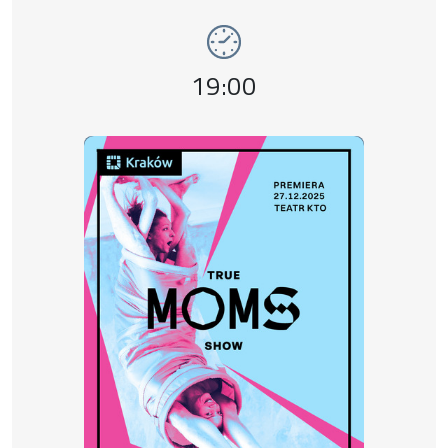
Event time,
19:00