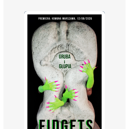
Makohon
Muzyka:
Piotr Peszat
Choreografia i performans:
Patrycja Marszałek,
Yelyzaveta Tereshonok, Agnieszka Bednarz-Tyran,
Natalia Myczewska
Wykonanie arii operowych:
Anna Zawisza
Multimedia i identyfikacja graficzna:
Weronika Wawryk
Kostiumy:
Elżbieta Kwasek
Współpraca scenograficzna:
Mateusz Hajdo,
Scenografia Plus
Światło:
Filip Marszałek
Wideo:
Borys Dubiański
Współpraca dramaturgiczna i produkcja:
Izabela
Zawadzka
Koordynacja
: Paweł Łyskawa
Produkcja:
Krakowski Teatr Tańca
Koprodukcja:
Ośrodek Dokumentacji Sztuki Tadeusza
Kantora CRICOTEKA
Wsparcie premiery:
Fundacja Zawsze Silni
Spektakl sfinansowany przez Unię Europejską
NextGenerationEU w ramach KPO dla kultury.