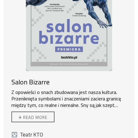
Salon Bizarre
Z opowieści o snach zbudowana jest nasza kultura.
Przeniknięta symbolami i znaczeniami zaciera granicę
między tym, co realne i nierealne. Sny są jak szept
podświadomości, które zostały uciszone.
Zwycięzcy Nagrody Głównej 1. edycji Festiwalu Ciało i
Treści, które
+
READ MORE
w świetle dnia wydają się być niedopuszczalne, w nocy
Czas
powracają w formie cieni, rozmytych krajobrazów i
symbolicznych postaci. W końcu okazuje się, że to, co
Reżyseria:
Jakub Mędrzycki, Ilona Gumowska
Teatr KTO
odmienne i niepokojące jest właśnie naszym udziałem.
Choreografia:
Jakub Mędrzycki