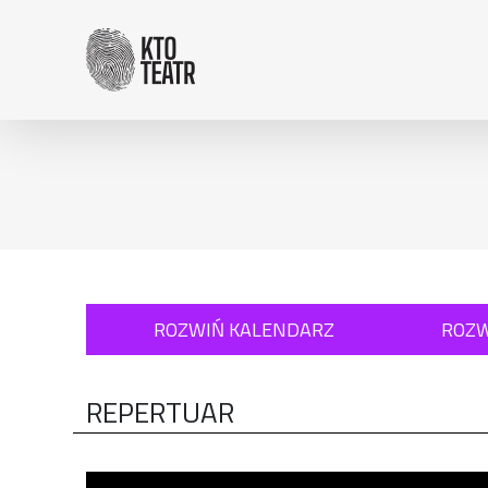
Przejdź do treści
: 0
ROZWIŃ KALENDARZ
ROZW
REPERTUAR