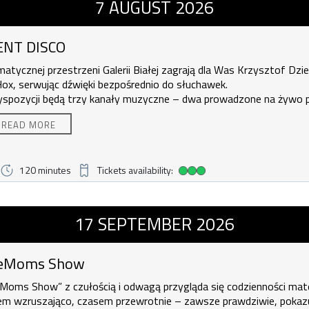
, 7 august 2026, time 20:00
7
AUGUST
2026
ENT DISCO
matycznej przestrzeni Galerii Białej zagrają dla Was Krzysztof Dzie
ox, serwując dźwięki bezpośrednio do słuchawek.
yspozycji będą trzy kanały muzyczne – dwa prowadzone na żywo 
 oraz trzeci w formie specjalnie przygotowanej playlisty Spotify.
READ MORE
rzenie o wspólnotowym charakterze, w którym każdy może przeż
kę na swój sposób i samodzielnie wybrać klimat, na który ma w d
bra okazja, żeby się poruszać, pobyć razem i po prostu spędzić cz
ncie ochotę. Całość dopełni efektowna oprawa świetlna, tworząc
ę innej, mniej oczywistej formule.
wtarzalny klimat.
120 minutes
Tickets availability:
High ticket availability
a Galeria CENTRUM NCK
w , 17 september 2026, time 19:00
uckie Centrum Kultury, al. Jana Pawła II 232, 31-982 Kraków
17
SEPTEMBER
2026
trwania:
2 godziny
ueMoms Show
eMoms Show” z czułością i odwagą przygląda się codzienności mat
em wzruszająco, czasem przewrotnie – zawsze prawdziwie, pokazu