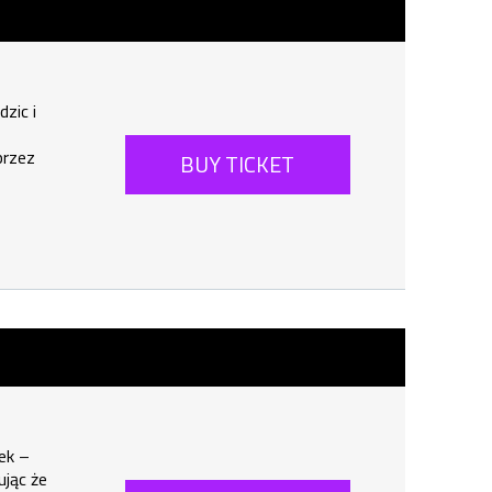
dzic i
przez
BUY TICKET
 To
ywać
anym
as w
ek –
jąc że