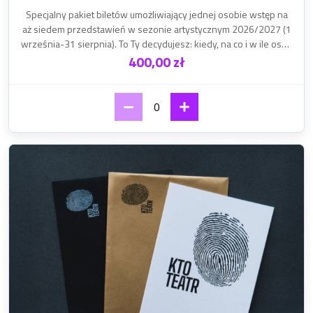
Opis produktu:
Specjalny pakiet biletów umożliwiający jednej osobie wstęp na
aż siedem przedstawień w sezonie artystycznym 2026/2027 (1
września-31 sierpnia). To Ty decydujesz: kiedy, na co i w ile osób
Label_unit_price:
do nas przyjdziecie w ramach karnetu. Właściciel Karnetu
400,00 zł
teatralnego posiada również wiele dodatkowych przywilejów.
Dołącz do naszej teatralnej rodziny i zapewnij sobie artystyczne
wrażenia bez limitu.
0
Produkt 2