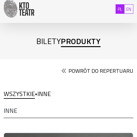
Przejdź do treści
: 0
Polski
Eng
PL
EN
BILETY
PRODUKTY
POWRÓT DO REPERTUARU
WSZYSTKIE
INNE
•
INNE
Produkt 1