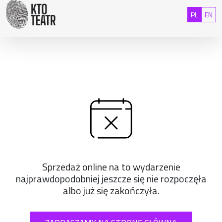
Przejdź do treści
Polski
Eng
PL
EN
Sprzedaż online na to wydarzenie
najprawdopodobniej jeszcze się nie rozpoczęła
albo już się zakończyła.